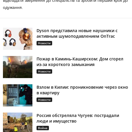
відкладати звернення до спеціалістів та зробити перший крок до
одужання.
Dyson представила новые наушники с
активным шумоподавлением OnTrac
Новости
Пожар в Каминь-Каширском: Дом сгорел
из-за короткого замыкания
Новости
Взлом в Килии: проникновение через окно
в квартиру
Новости
Россия обстреляла Чугуев: пострадали
люди и имущество
Война