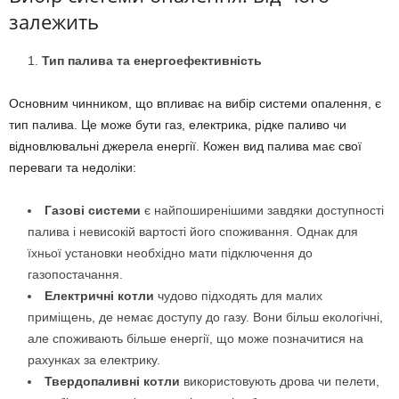
залежить
Тип палива та енергоефективність
Основним чинником, що впливає на вибір системи опалення, є
тип палива. Це може бути газ, електрика, рідке паливо чи
відновлювальні джерела енергії. Кожен вид палива має свої
переваги та недоліки:
Газові системи
є найпоширенішими завдяки доступності
палива і невисокій вартості його споживання. Однак для
їхньої установки необхідно мати підключення до
газопостачання.
Електричні котли
чудово підходять для малих
приміщень, де немає доступу до газу. Вони більш екологічні,
але споживають більше енергії, що може позначитися на
рахунках за електрику.
Твердопаливні котли
використовують дрова чи пелети,