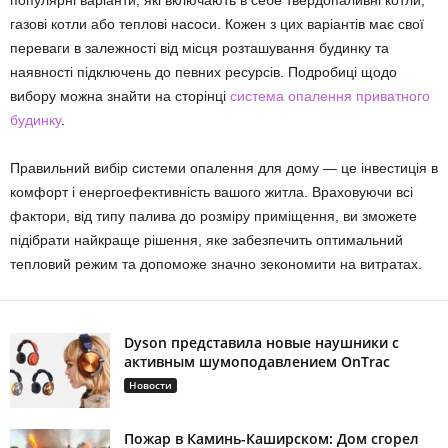
популярні варіанти, які включають в себе твердопаливні котли,
газові котли або теплові насоси. Кожен з цих варіантів має свої
переваги в залежності від місця розташування будинку та
наявності підключень до певних ресурсів. Подробиці щодо
вибору можна знайти на сторінці
система опалення приватного
будинку
.
Правильний вибір системи опалення для дому — це інвестиція в
комфорт і енергоефективність вашого житла. Враховуючи всі
фактори, від типу палива до розміру приміщення, ви зможете
підібрати найкраще рішення, яке забезпечить оптимальний
тепловий режим та допоможе значно зекономити на витратах.
Dyson представила новые наушники с
активным шумоподавлением OnTrac
Новости
Пожар в Каминь-Каширском: Дом сгорел